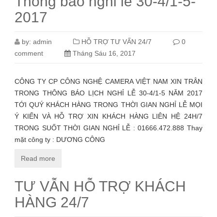
Thông báo nghỉ lễ 30-4/1-5-
2017
by:
admin
HỖ TRỢ TƯ VẤN 24/7
0
comment
Tháng Sáu 16, 2017
CÔNG TY CP CÔNG NGHỆ CAMERA VIỆT NAM XIN TRÂN
TRONG THÔNG BÁO LỊCH NGHỈ LỄ 30-4/1-5 NĂM 2017
TỚI QUÝ KHÁCH HÀNG TRONG THỜI GIAN NGHỈ LỄ MỌI
Ý KIẾN VÀ HỖ TRỢ XIN KHÁCH HÀNG LIÊN HỆ 24H/7
TRONG SUỐT THỜI GIAN NGHỈ LỄ : 01666.472.888 Thay
mặt công ty : DƯƠNG CÔNG
Read more
TƯ VẪN HỖ TRỢ KHÁCH
HÀNG 24/7