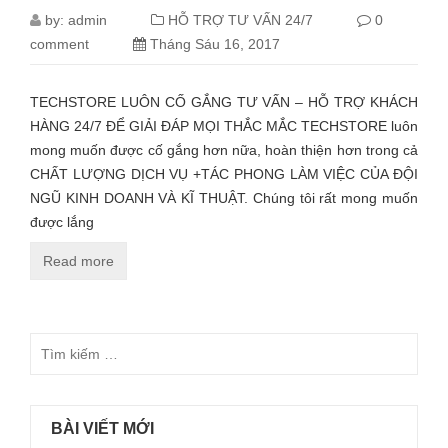
by:
admin
HỖ TRỢ TƯ VẤN 24/7
0
comment
Tháng Sáu 16, 2017
TECHSTORE LUÔN CỐ GẮNG TƯ VẤN – HỖ TRỢ KHÁCH
HÀNG 24/7 ĐỂ GIẢI ĐÁP MỌI THẮC MẮC TECHSTORE luôn
mong muốn được cố gắng hơn nữa, hoàn thiện hơn trong cả
CHẤT LƯỢNG DỊCH VỤ +TÁC PHONG LÀM VIỆC CỦA ĐỘI
NGŨ KINH DOANH VÀ KĨ THUẬT. Chúng tôi rất mong muốn
được lắng
Read more
BÀI VIẾT MỚI