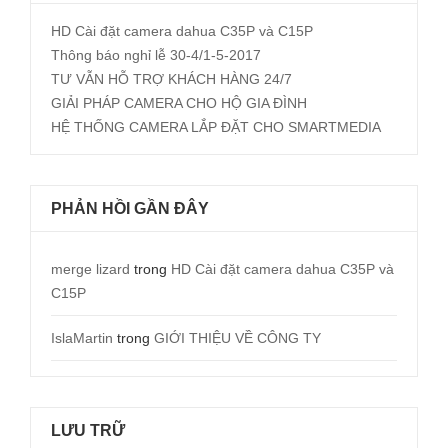
HD Cài đặt camera dahua C35P và C15P
Thông báo nghỉ lễ 30-4/1-5-2017
TƯ VẪN HỖ TRỢ KHÁCH HÀNG 24/7
GIẢI PHÁP CAMERA CHO HỘ GIA ĐÌNH
HỆ THỐNG CAMERA LẮP ĐẶT CHO SMARTMEDIA
PHẢN HỒI GẦN ĐÂY
merge lizard
trong
HD Cài đặt camera dahua C35P và
C15P
IslaMartin
trong
GIỚI THIỆU VỀ CÔNG TY
LƯU TRỮ