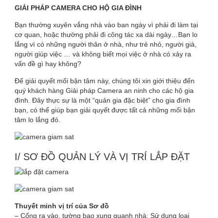
PHÁP
GIẢI PHÁP CAMERA CHO HỘ GIA ĐÌNH
CAMERA
Bạn thường xuyên vắng nhà vào ban ngày vì phải đi làm tại
cơ quan, hoặc thường phải đi công tác xa dài ngày…Bạn lo
CHO
lắng vì có những người thân ở nhà, như trẻ nhỏ, người già,
người giúp việc … và không biết mọi việc ở nhà có xảy ra
HỘ
vấn đề gì hay không?
GIA
Để giải quyết mối bận tâm này, chúng tôi xin giới thiệu đến
quý khách hàng Giải pháp Camera an ninh cho các hộ gia
ĐÌNH
đình. Đây thực sự là một “quản gia đặc biệt” cho gia đình
bạn, có thể giúp bạn giải quyết được tất cả những mối bận
tâm lo lắng đó.
I/ SƠ ĐỒ QUẢN LÝ VÀ VỊ TRÍ LẮP ĐẶT
Thuyết minh vị trí của Sơ đồ
– Cổng ra vào, tường bao xung quanh nhà: Sử dụng loại