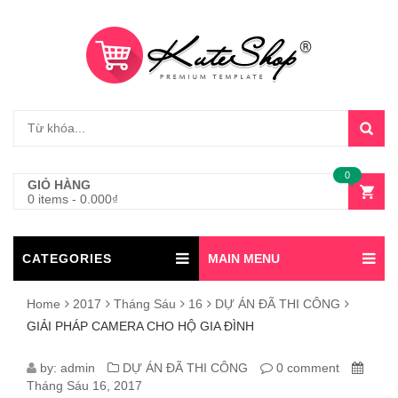
0
GIỎ HÀNG
0 items
-
0.000
₫
CATEGORIES
MAIN MENU
Home
2017
Tháng Sáu
16
DỰ ÁN ĐÃ THI CÔNG
GIẢI PHÁP CAMERA CHO HỘ GIA ĐÌNH
GIẢI
by:
admin
DỰ ÁN ĐÃ THI CÔNG
0 comment
Tháng Sáu 16, 2017