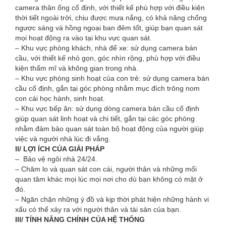
camera thân ống cố định, với thiết kế phù hợp với điều kiện
thời tiết ngoài trời, chịu được mưa nắng, có khả năng chống
ngược sáng và hồng ngoại ban đêm tốt, giúp bạn quan sát
mọi hoạt động ra vào tại khu vực quan sát.
– Khu vực phòng khách, nhà để xe: sử dụng camera bán
cầu, với thiết kế nhỏ gọn, góc nhìn rộng, phù hợp với điều
kiện thẩm mĩ và không gian trong nhà.
– Khu vực phòng sinh hoạt của con trẻ: sử dụng camera bán
cầu cố định, gắn tại góc phòng nhằm mục đích trông nom
con cái học hành, sinh hoạt.
– Khu vực bếp ăn: sử dụng dòng camera bán cầu cố định
giúp quan sát linh hoạt và chi tiết, gắn tại các góc phòng
nhằm đảm bảo quan sát toàn bộ hoạt động của người giúp
việc và người nhà lúc đi vắng.
II/ LỢI ÍCH CỦA GIẢI PHÁP
– Bảo vệ ngôi nhà 24/24.
– Chăm lo và quan sát con cái, người thân và những mối
quan tâm khác mọi lúc mọi nơi cho dù bạn không có mặt ở
đó.
– Ngăn chặn những ý đồ và kịp thời phát hiện những hành vi
xấu có thể xảy ra với người thân và tài sản của bạn.
III/ TÍNH NĂNG CHÍNH CỦA HỆ THỐNG