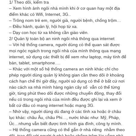
1/ Theo dõi, kiểm tra
– Xem hình ảnh ngôi nhà mình khi ở cơ quan hay một địa
điểm khác có Wifi, Internet, 3G..
– Trông nom trẻ em, người già, người bệnh, chống trộm…
– Điều hành, quản lý, hội họp từ xa.
– Dạy con học từ xa không cần giáo viên.
2/ Quản lý toàn bộ an ninh ngôi nhà thông qua internet
– Với hệ thống camera, người dùng có thể quan sát được
mọi ngóc ngách trong ngôi nhà của mình thông qua mạng
internet, sử dụng các thiết bị để xem như laptop, máy tính để
bàn, tablet, smartphone….
– Khác với một số hệ thống camera an ninh khác chỉ cho
phép người dùng quản lý không gian cần theo dõi ở khoảng
cách hạn chế thì giờ đây, người sử dụng có thể ở bất cứ nơi
nào cách xa nhà mình hàng ngàn cây số vẫn có thể từng
giờ, từng phút theo dõi được những chuyển động, thay đổi
nếu có trong ngôi nhà của mình đều được ghi lại và xem ở
bất cứ đâu có mạng internet hoặc mạng 3G.
– Nhờ vậy, người dùng dù đang ở các tỉnh xa hoặc ở châu
lục khác: châu Âu, châu Phi…, nước khác như: Mỹ, Pháp,
Úc…nhưng vẫn biết được tình hình gia đình, công ty mình.
– Hệ thống camera cũng có thể gắn ở nhà riêng nhằm theo
dõi, trao đổi với người ở nhà hoặc chống trộm lúc vắng nhà.