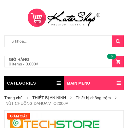
0
GIỎ HÀNG
0 items
-
0.000
₫
CATEGORIES
MAIN MENU
Trang chủ
THIẾT BỊ AN NINH
Thiết bị chống trộm
NÚT CHUÔNG DAHUA VTO2000A
GIẢM GIÁ!