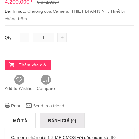
4.200.000
₫
6.072.000
₫
Danh mục:
Chuông cửa Camera
,
THIẾT BỊ AN NINH
,
Thiết bị
chống trộm
-
+
Qty
Thêm vào giỏ
Add to Wishlist
Compare
Print
Send to a friend
MÔ TẢ
ĐÁNH GIÁ (0)
Camera phân giải 1.3 MP CMOS với góc quan sát 80°