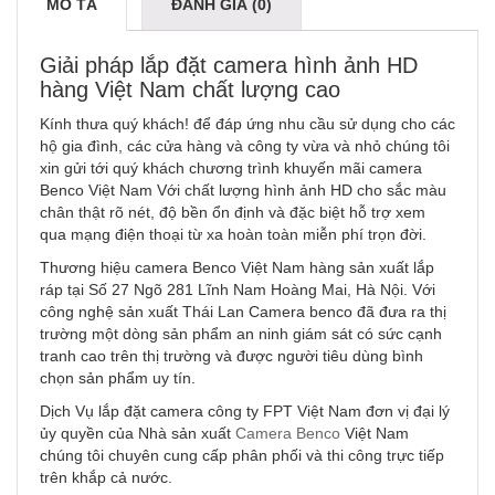
MÔ TẢ
ĐÁNH GIÁ (0)
Giải pháp lắp đặt camera hình ảnh HD
hàng Việt Nam chất lượng cao
Kính thưa quý khách! để đáp ứng nhu cầu sử dụng cho các
hộ gia đình, các cửa hàng và công ty vừa và nhỏ chúng tôi
xin gửi tới quý khách chương trình khuyến mãi camera
Benco Việt Nam Với chất lượng hình ảnh HD cho sắc màu
chân thật rõ nét, độ bền ổn định và đặc biệt hỗ trợ xem
qua mạng điện thoại từ xa hoàn toàn miễn phí trọn đời.
Thương hiệu camera Benco Việt Nam hàng sản xuất lắp
ráp tại Số 27 Ngõ 281 Lĩnh Nam Hoàng Mai, Hà Nội. Với
công nghệ sản xuất Thái Lan Camera benco đã đưa ra thị
trường một dòng sản phẩm an ninh giám sát có sức cạnh
tranh cao trên thị trường và được người tiêu dùng bình
chọn sản phẩm uy tín.
Dịch Vụ lắp đặt camera công ty FPT Việt Nam đơn vị đại lý
ủy quyền của Nhà sản xuất
Camera Benco
Việt Nam
chúng tôi chuyên cung cấp phân phối và thi công trực tiếp
trên khắp cả nước.