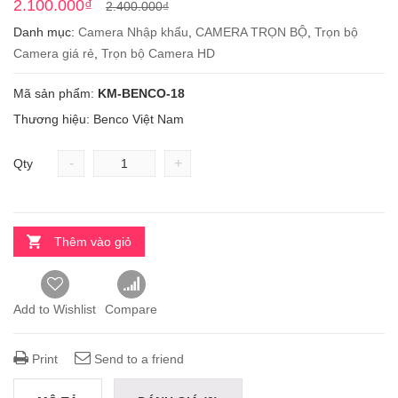
2.100.000
₫
2.400.000
₫
Danh mục:
Camera Nhập khẩu
,
CAMERA TRỌN BỘ
,
Trọn bộ
Camera giá rẻ
,
Trọn bộ Camera HD
Mã sản phẩm:
KM-BENCO-18
Thương hiệu: Benco Việt Nam
-
+
Qty
Thêm vào giỏ
Add to Wishlist
Compare
Print
Send to a friend